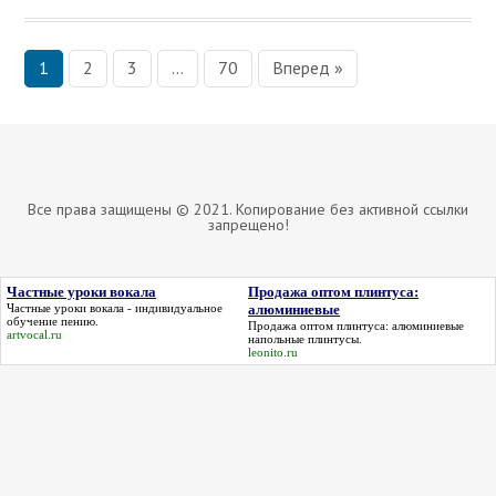
1
2
3
…
70
Вперед »
П
а
г
и
Все права защищены © 2021. Копирование без активной ссылки
н
запрещено!
а
ц
Частные уроки вокала
Продажа оптом плинтуса:
Частные уроки вокала
- индивидуальное
алюминиевые
обучение пению.
и
Продажа оптом плинтуса: алюминиевые
artvocal.ru
напольные плинтусы.
leonito.ru
я
з
а
п