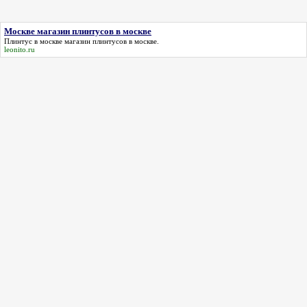
а
ц
Москве магазин плинтусов в москве
Плинтус в
москве магазин плинтусов в москве
.
leonito.ru
и
я
з
а
п
и
с
е
й