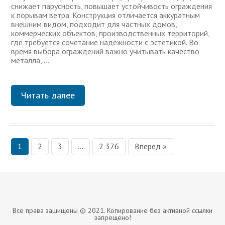
снижает парусность, повышает устойчивость ограждения
к порывам ветра. Конструкция отличается аккуратным
внешним видом, подходит для частных домов,
коммерческих объектов, производственных территорий,
где требуется сочетание надежности с эстетикой. Во
время выбора ограждений важно учитывать качество
металла, …
Читать далее
1
2
3
…
2 376
Вперед »
П
а
г
и
Все права защищены © 2021. Копирование без активной ссылки
н
запрещено!