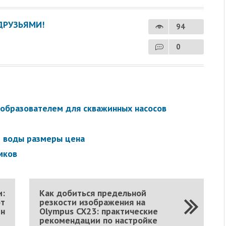
ДРУЗЬЯМИ!
94
0
еобразователем для скважинных насосов
и воды размеры цена
мков
и:
Как добиться предельной
от
резкости изображения на
ен
Olympus CX23: практические
рекомендации по настройке