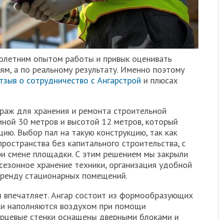
олетним опытом работы и привык оценивать
м, а по реальному результату. Именно поэтому
тзыв о сотрудничество с Ангарстрой
и плюсах
раж для хранения и ремонта строительной
иной 30 метров и высотой 12 метров, который
цию. Выбор пал на такую конструкцию, так как
ространства без капитального строительства, с
и смене площадки. С этим решением мы закрыли
сезонное хранение техники, организация удобной
аренду стационарных помещений.
я впечатляет. Ангар состоит из формообразующих
ки наполняются воздухом при помощи
орцевые стенки оснащены дверными блоками и