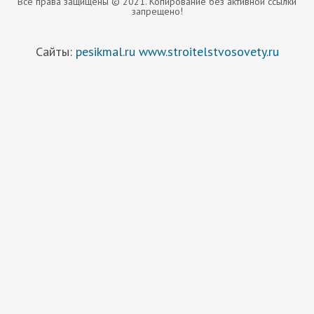
Все права защищены © 2021. Копирование без активной ссылки
запрещено!
Сайты:
pesikmal.ru
www.stroitelstvosovety.ru