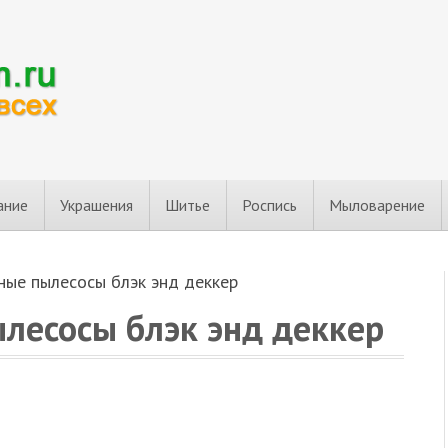
ание
Украшения
Шитье
Роспись
Мыловарение
ные пылесосы блэк энд деккер
лесосы блэк энд деккер