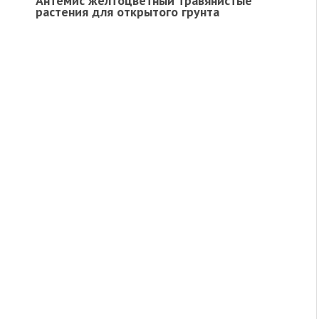
Антемис желтоцветный травянистые
растения для открытого грунта