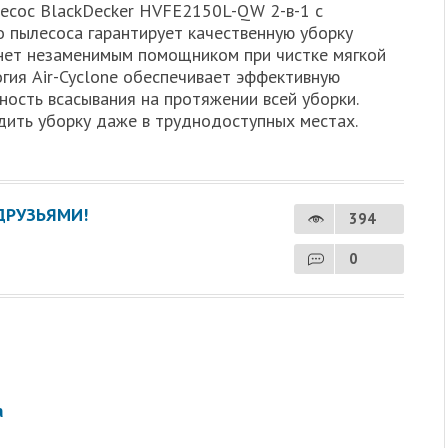
есос BlackDecker HVFE2150L-QW 2-в-1 с
 пылесоса гарантирует качественную уборку
танет незаменимым помощником при чистке мягкой
гия Air-Cyclone обеспечивает эффективную
ость всасывания на протяжении всей уборки.
ить уборку даже в труднодоступных местах.
ДРУЗЬЯМИ!
394
0
а