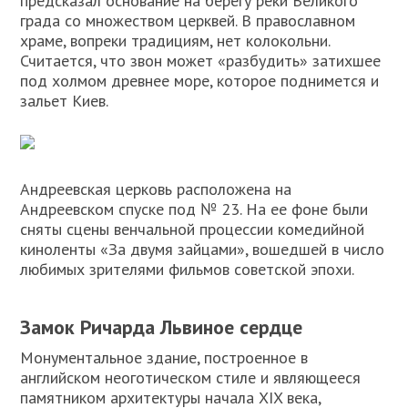
предсказал основание на берегу реки Великого
града со множеством церквей. В православном
храме, вопреки традициям, нет колокольни.
Считается, что звон может «разбудить» затихшее
под холмом древнее море, которое поднимется и
зальет Киев.
Андреевская церковь расположена на
Андреевском спуске под № 23. На ее фоне были
сняты сцены венчальной процессии комедийной
киноленты «За двумя зайцами», вошедшей в число
любимых зрителями фильмов советской эпохи.
Замок Ричарда Львиное сердце
Монументальное здание, построенное в
английском неоготическом стиле и являющееся
памятником архитектуры начала XIX века,