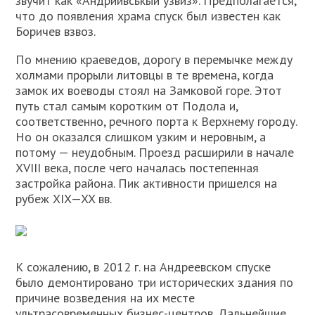
звучит как «Андриивськый узвиз». Предполагается,
что до появления храма спуск был известен как
Боричев взвоз.
По мнению краеведов, дорогу в перемычке между
холмами прорыли литовцы в те времена, когда
замок их воеводы стоял на Замковой горе. Этот
путь стал самым коротким от Подола и,
соответственно, речного порта к Верхнему городу.
Но он оказался слишком узким и неровным, а
потому — неудобным. Проезд расширили в начале
XVIII века, после чего началась постепенная
застройка района. Пик активности пришелся на
рубеж XIX—XX вв.
К сожалению, в 2012 г. на Андреевском спуске
было демонтировано три исторических здания по
причине возведения на их месте
ультрасовременных бизнес-центров. Дальнейшие