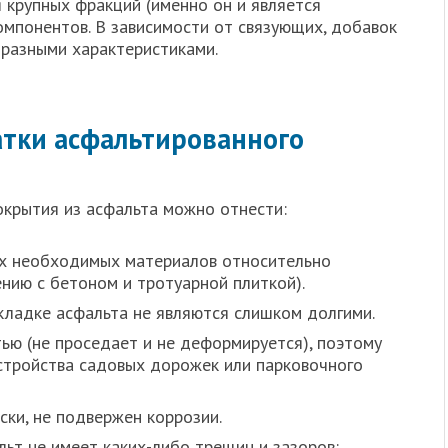
я крупных фракций (именно он и является
омпонентов. В зависимости от связующих, добавок
 разными характеристиками.
атки асфальтированного
крытия из асфальта можно отнести:
ех необходимых материалов относительно
ению с бетоном и тротуарной плиткой).
кладке асфальта не являются слишком долгими.
ью (не проседает и не деформируется), поэтому
стройства садовых дорожек или парковочного
ски, не подвержен коррозии.
ьт не имеет каких-либо трещин и зазоров: