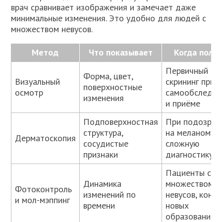
врач сравнивает изображения и замечает даже
минимальные изменения. Это удобно для людей с
множеством невусов.
Метод
Что показывает
Когда поле
Первичный
Форма, цвет,
Визуальный
скрининг при
поверхностные
осмотр
самообследов
изменения
и приёме
Подповерхностная
При подозрен
структура,
на меланому и
Дерматоскопия
сосудистые
сложную
признаки
диагностику
Пациенты с
Динамика
множеством
Фотоконтроль
изменений по
невусов, конт
и мол-мэппинг
времени
новых
образований