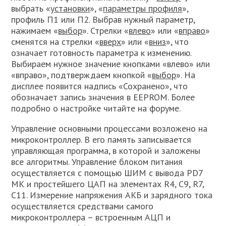
выбрать «
установки
», «
параметры профиля
»,
профиль П1 или П2. Выбрав нужный параметр,
нажимаем «
выбор
». Стрелки «
влево
» или «
вправо
»
сменятся на стрелки «
вверх
» или «
вниз
», что
означает готовность параметра к изменению.
Выбираем нужное значение кнопками «влево» или
«вправо», подтверждаем кнопкой «
выбор
». На
дисплее появится надпись «Сохранено», что
обозначает запись значения в EEPROM. Более
подробно о настройке читайте на форуме.
Управление основными процессами возложено на
микроконтроллер. В его память записывается
управляющая программа, в которой и заложены
все алгоритмы. Управление блоком питания
осуществляется с помощью ШИМ с вывода PD7
МК и простейшего ЦАП на элементах R4, C9, R7,
C11. Измерение напряжения АКБ и зарядного тока
осуществляется средствами самого
микроконтроллера – встроенным АЦП и