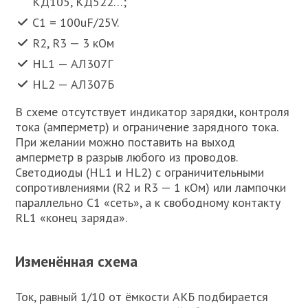
КД105, КД522…;
C1 = 100uF/25V.
R2, R3 — 3 кОм
HL1 — АЛ307Г
HL2 — АЛ307Б
В схеме отсутствует индикатор зарядки, контроля
тока (амперметр) и ограничение зарядного тока.
При желании можно поставить на выход
амперметр в разрыв любого из проводов.
Светодиоды (HL1 и HL2) с ограничительными
сопротивлениями (R2 и R3 — 1 кОм) или лампочки
параллельно С1 «сеть», а к свободному контакту
RL1 «конец заряда».
Изменённая схема
Ток, равный 1/10 от ёмкости АКБ подбирается