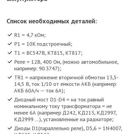
Список необходимых деталей:
R1 = 4,7 кОм;
Р1 = 10K подстроечный;
T1 = BC547B, КТ815, КТ817;
Реле = 12В, 400 Ом, (можно автомобильное,
например: 90.3747);
TR1 = напряжение вторичной обмотки 13,5-
14,5 В, ток 1/10 от емкости АКБ (например:
АКБ 60А/ч — ток 6А);
Диодный мост D1-D4 = на ток равный
номинальному току трансформатора = не
менее 6А (например Д242, КД213, КД2997,
КД2999 …), установленные на радиаторе;
Диоды D1(параллельно реле), D5,6 = 1N4007,