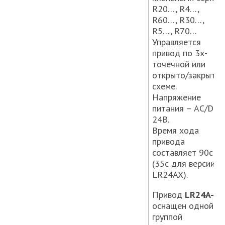
R20…, R4…,
R60…, R30…,
R5…, R70…
Управляется
привод по 3х-
точечной или
открыто/закрыто
схеме.
Напряжение
питания – АС/DC
24В.
Время хода
привода
составляет 90с
(35с для версии
LR24AX).
Привод
LR24A-S
оснащен одной
группой