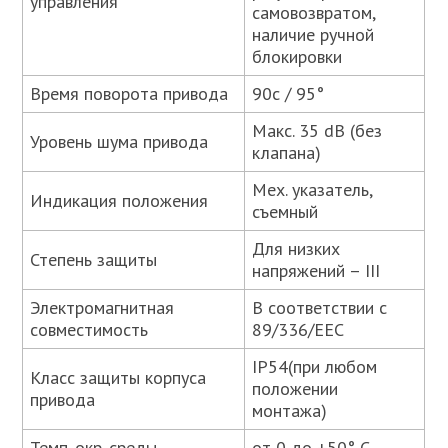
управления
самовозвратом,
наличие ручной
блокировки
Время поворота привода
90с / 95°
Макс. 35 dB (без
Уровень шума привода
клапана)
Мех. указатель,
Индикация положения
съемный
Для низких
Степень защиты
напряжений – III
Электромагнитная
В соответствии с
совместимость
89/336/ЕЕС
IP54(при любом
Класс защиты корпуса
положении
привода
монтажа)
Темп. окр. среды
от 0 до +50° С