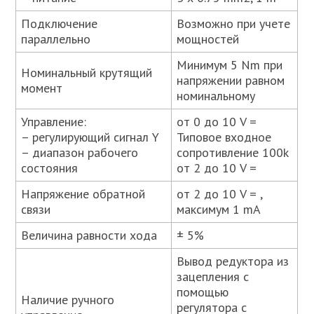
Подключение
Возможно при учете
параллельно
мощностей
Минимум 5 Nm при
Номинальный крутящий
напряжении равном
момент
номинальному
Управление:
от 0 до 10 V =
– регулирующий сигнал Y
Типовое входное
– диапазон рабочего
сопротивление 100k
состояния
от 2 до 10 V =
Напряжение обратной
от 2 до 10 V = ,
связи
максимум 1 mA
Величина равности хода
± 5%
Вывод редуктора из
зацепления с
помощью
Наличие ручного
регулятора с