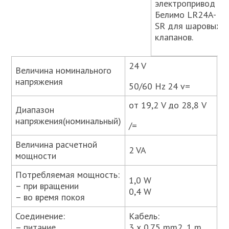
электропривод
Белимо LR24A-
SR для шаровых
клапанов.
24 V
Величина номинального
напряжения
50/60 Hz 24 v=
от 19,2 V до 28,8 V
Диапазон
напряжения(номинальный)
/=
Величина расчетной
2 VA
мощности
Потребляемая мощность:
1,0 W
– при вращении
0,4 W
– во время покоя
Соединение:
Кабель:
– питание
3 х 0.75 mm2, 1 m