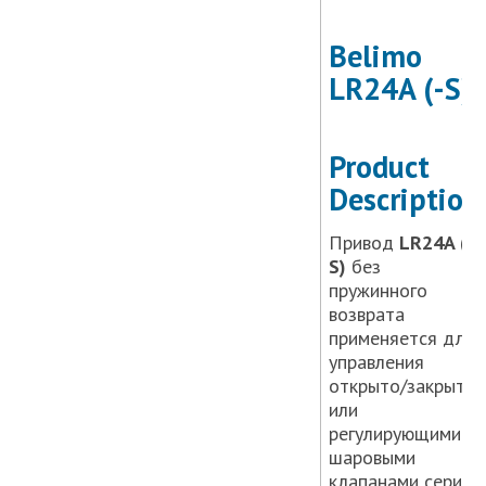
Belimo
LR24A (-S)
Product
Description
Привод
LR24A (-
S)
без
пружинного
возврата
применяется для
управления
открыто/закрыто
или
регулирующими
шаровыми
клапанами серий