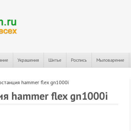
ание
Украшения
Шитье
Роспись
Мыловарение
останция hammer flex gn1000i
ия hammer flex gn1000i