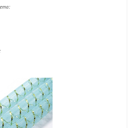
лета:
: