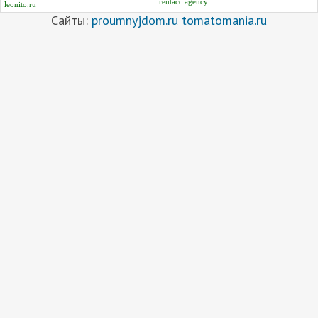
rentacc.agency
leonito.ru
Сайты:
proumnyjdom.ru
tomatomania.ru