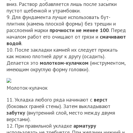
вниз. Раствор добавляется лишь после засыпки
пустот щебенкой и утрамбовки.
9. Для фундамента лучше использовать бут-
плитняк (камень плоской формы) без трещин и
расслоений марки
прочности не менее 100
. Перед
началом работ его очищают от грязи и
смачивают
водой
.
10. После закладки камней их следует прижать
как можно плотней друг к другу (осадить).
Делается это
молотком-кулачком
(инструментом,
имеющим округлую форму головки).
Молоток-кулачок
11. Укладка любого ряда начинают с
верст
(боковых граней стены). Затем выкладывают
забутку
(внутренний слой, место между двумя
верстами).
12. При правильной укладке
арматуру
использовать не требуется. При желании нижний и