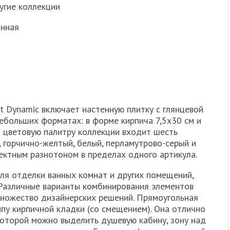
угие коллекции
анная
t Dynamic включает настенную плитку с глянцевой
ебольших форматах: в форме кирпича 7,5х30 см и
В цветовую палитру коллекции входит шесть
, горчично-желтый, белый, перламутрово-серый и
ектным разнотоном в пределах одного артикула.
ля отделки ванных комнат и других помещений,
. Различные варианты комбинирования элементов
ножество дизайнерских решений. Прямоугольная
типу кирпичной кладки (со смещением). Она отлично
которой можно выделить душевую кабину, зону над