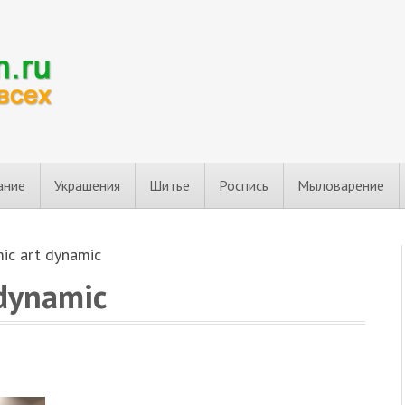
ание
Украшения
Шитье
Роспись
Мыловарение
ic art dynamic
 dynamic