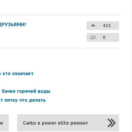
ДРУЗЬЯМИ!
415
0
 это означает
 бачке горячей воды
т пятку что делать
ли
Carku e power elite ремонт