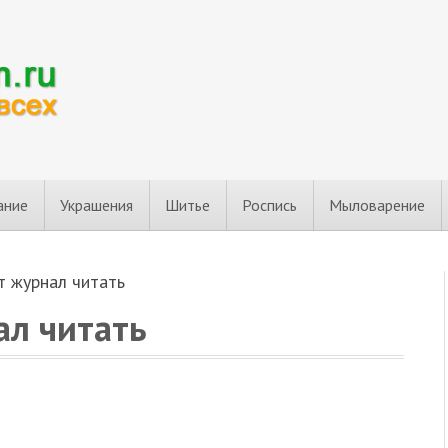
ание
Украшения
Шитье
Роспись
Мыловарение
т журнал читать
ал читать