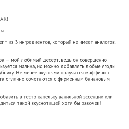
АК!
ра
епт из 3 ингредиентов, который не имеет аналогов.
ара — мой любимый десерт, ведь он совершенно
льзуется малина, но можно добавлять любые ягоды
лубнику. Не менее вкусными получатся маффины с
рага отлично сочетаются с фирменным банановым
обавить в тесто капельку ванильной эссенции или
адиться такой вкуснотищей хотя бы разочек!