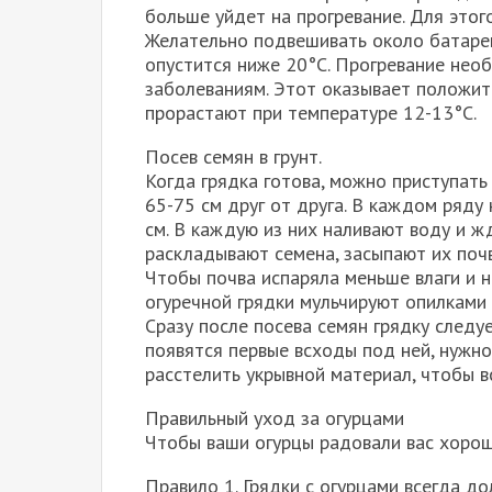
больше уйдет на прогревание. Для этог
Желательно подвешивать около батареи
опустится ниже 20°С. Прогревание нео
заболеваниям. Этот оказывает положит
прорастают при температуре 12-13°С.
Посев семян в грунт.
Когда грядка готова, можно приступать
65-75 см друг от друга. В каждом ряду
см. В каждую из них наливают воду и жд
раскладывают семена, засыпают их поч
Чтобы почва испаряла меньше влаги и н
огуречной грядки мульчируют опилками 
Сразу после посева семян грядку следу
появятся первые всходы под ней, нужно
расстелить укрывной материал, чтобы в
Правильный уход за огурцами
Чтобы ваши огурцы радовали вас хоро
Правило 1. Грядки с огурцами всегда д