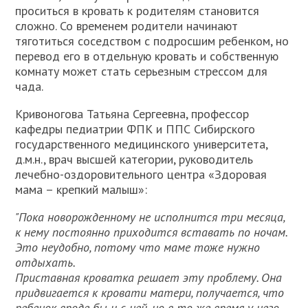
проситься в кровать к родителям становится
сложно. Со временем родители начинают
тяготиться соседством с подросшим ребенком, но
перевод его в отдельную кровать и собственную
комнату может стать серьезным стрессом для
чада.
Кривоногова Татьяна Сергеевна, профессор
кафедры педиатрии ФПК и ППС Сибирского
государственного медицинского университета,
д.м.н., врач высшей категории, руководитель
лечебно-оздоровительного центра «Здоровая
мама – крепкий малыш»:
"Пока новорожденному не исполнится три месяца,
к нему постоянно приходится вставать по ночам.
Это неудобно, потому что маме тоже нужно
отдыхать.
Приставная кроватка решает эту проблему. Она
придвигается к кровати матери, получается, что
ребенок вроде бы и с ней, но в то же время у него