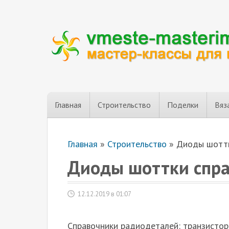
Главная
Строительство
Поделки
Вяз
Главная
»
Строительство
»
Диоды шоттк
Диоды шоттки спр
12.12.2019 в 01:07
Справочники радиодеталей: транзисторо