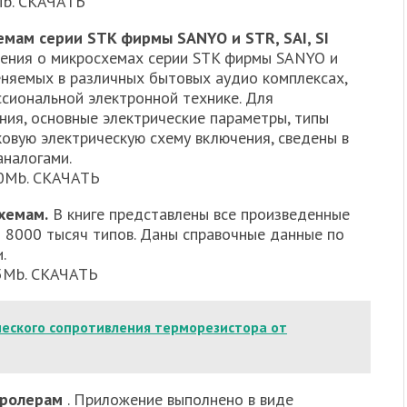
2Mb. СКАЧАТЬ
емам серии STK фирмы SANYO и STR, SAI, SI
дения о микросхемах серии STK фирмы SANYO и
еняемых в различных бытовых аудио комплексах,
ссиональной электронной технике. Для
ния, основные электрические параметры, типы
овую электрическую схему включения, сведены в
аналогами.
10Mb. СКАЧАТЬ
хемам.
В книге представлены все произведенные
 8000 тысяч типов. Даны справочные данные по
.
35Mb. СКАЧАТЬ
ческого сопротивления терморезистора от
тролерам
. Приложение выполнено в виде