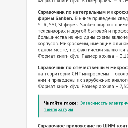
Формат книги djvu. Размер файла – 4.
Справочник по интегральным микросх
фирмы Sanken.
В книге приведены све
STR, SAI, SI фирмы Sanken широко прим
телевизорах и другой бытовой и профе
большинства из них даны схемы включе
корпусов. Микросхемы, имеющие одинак
одном месте, т.е. фактически являются 
Формат книги djvu. Размер архива – 3,
Справочник по отечественным микрос
на территории СНГ микросхемы – около
ним и приведены их зарубежные аналоги
Формат книги djvu. Размер архива – 7,
Читайте также:
Зависимость электри
температуры
Справочное приложение по ШИМ-кон