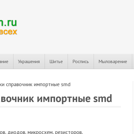
ание
Украшения
Шитье
Роспись
Мыловарение
и справочник импортные smd
авочник импортные smd
в, диодов, микросхем, резисторов,