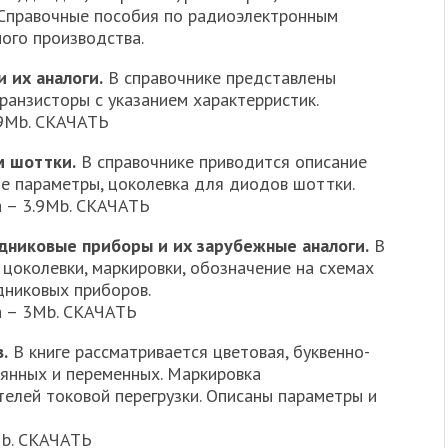
Справочные пособия по радиоэлектронным
ого производства.
 их аналоги.
В справочнике представлены
анзисторы с указанием характерристик.
19Mb. СКАЧАТЬ
м шоттки.
В справочнике приводится описание
ие параметры, цоколевка для диодов шоттки.
а – 3.9Mb. СКАЧАТЬ
дниковые приборы и их зарубежные аналоги.
В
 цоколевки, маркировки, обозначение на схемах
дниковых приборов.
а – 3Mb. СКАЧАТЬ
.
В книге рассматривается цветовая, буквенно-
янных и переменных. Маркировка
телей токовой перегрузки. Описаны параметры и
Mb. СКАЧАТЬ