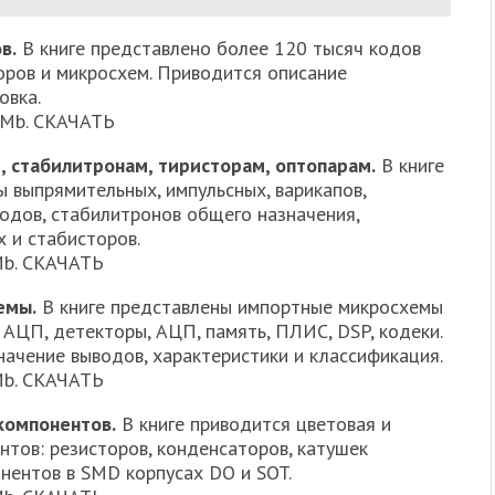
в.
В книге представлено более 120 тысяч кодов
оров и микросхем. Приводится описание
овка.
7Mb. СКАЧАТЬ
 стабилитронам, тиристорам, оптопарам.
В книге
 выпрямительных, импульсных, варикапов,
одов, стабилитронов общего назначения,
 и стабисторов.
6Mb. СКАЧАТЬ
емы.
В книге представлены импортные микросхемы
 АЦП, детекторы, АЦП, память, ПЛИС, DSP, кодеки.
ачение выводов, характеристики и классификация.
8Mb. СКАЧАТЬ
компонентов.
В книге приводится цветовая и
тов: резисторов, конденсаторов, катушек
нентов в SMD корпусах DO и SOT.