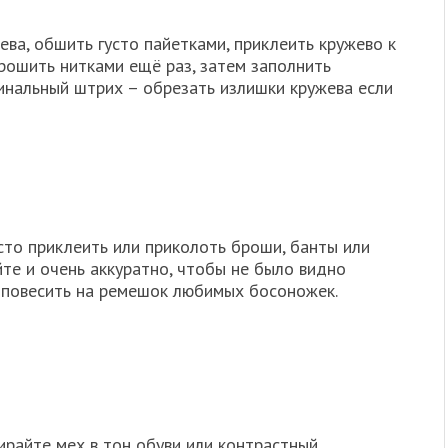
ва, обшить густо пайетками, приклеить кружево к
рошить нитками ещё раз, затем заполнить
Финальный штрих – обрезать излишки кружева если
сто приклеить или приколоть броши, банты или
те и очень аккуратно, чтобы не было видно
 повесить на ремешок любимых босоножек.
райте мех в тон обуви или контрастный,