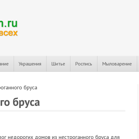
ание
Украшения
Шитье
Роспись
Мыловарение
оганного бруса
го бруса
ог недорогих домов из нестроганного бруса для