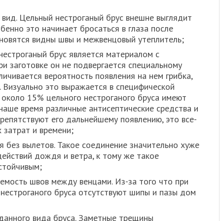
вид. Цельный нестроганый брус внешне выглядит
бенно это начинает бросаться в глаза после
тановятся видны швы и межвенцовый утеплитель;
естроганый брус является материалом с
ри заготовке он не подвергается специальному
личивается вероятность появления на нем грибка,
. Визуально это выражается в специфической
е около 15% цельного нестроганого бруса имеют
 наше время различные антисептические средства и
препятствуют его дальнейшему появлению, это все-
 затрат и времени;
я без вылетов. Такое соединение значительно хуже
ействий дождя и ветра, к тому же такое
стойчивым;
емость швов между венцами. Из-за того что при
 нестроганого бруса отсутствуют шипы и пазы дом
данного вида бруса. Заметные трещины