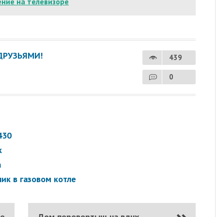
ение на телевизоре
ДРУЗЬЯМИ!
439
0
430
к
а
ик в газовом котле
де
Дом перевертыш на вднх