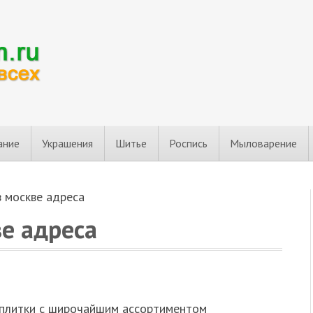
ание
Украшения
Шитье
Роспись
Мыловарение
в москве адреса
е адреса
 плитки с широчайшим ассортиментом