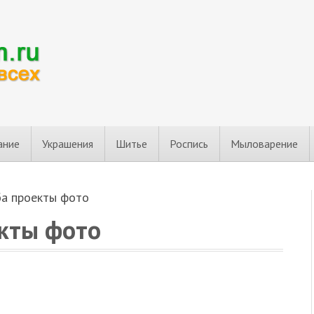
ание
Украшения
Шитье
Роспись
Мыловарение
ба проекты фото
екты фото