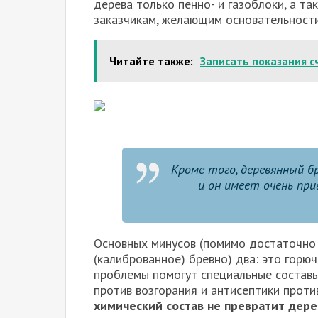
дерева только пенно- и газоблоки, а та
заказчикам, желающим основательности
Читайте также:
Записать показания с
Кроме того, деревянный б
и он имеет очень при
Основных минусов (помимо достаточно
(калиброванное) бревно) два: это горю
проблемы помогут специальные составы
против возгорания и антисептики против
химический состав не превратит дере