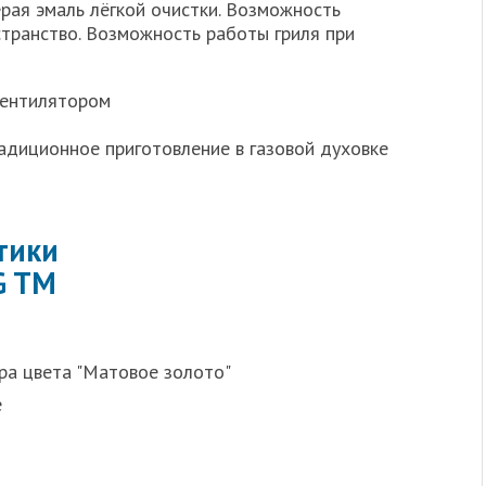
ерая эмаль лёгкой очистки. Возможность
странство. Возможность работы гриля при
 вентилятором
радиционное приготовление в газовой духовке
тики
G TM
ура цвета "Матовое золото"
е