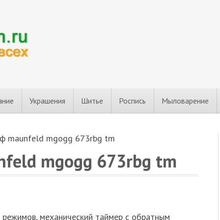
ание
Украшения
Шитье
Роспись
Мыловарение
ф maunfeld mgogg 673rbg tm
feld mgogg 673rbg tm
х режимов, механический таймер с обратным