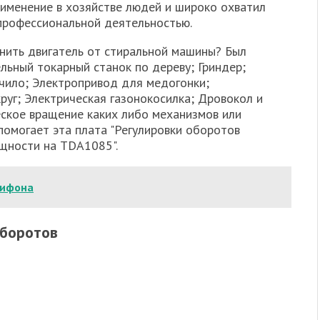
именение в хозяйстве людей и широко охватил
профессиональной деятельностью.
нить двигатель от стиральной машины? Был
льный токарный станок по дереву; Гриндер;
чило; Электропривод для медогонки;
руг; Электрическая газонокосилка; Дровокол и
ское вращение каких либо механизмов или
 помогает эта плата "Регулировки оборотов
щности на TDA1085".
сифона
оборотов