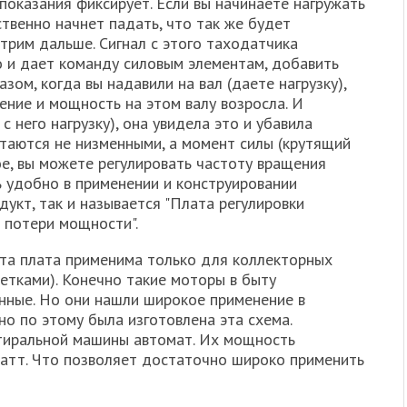
показания фиксирует. Если вы начинаете нагружать
ственно начнет падать, что так же будет
трим дальше. Сигнал с этого таходатчика
о и дает команду силовым элементам, добавить
ом, когда вы надавили на вал (даете нагрузку),
ение и мощность на этом валу возросла. И
с него нагрузку), она увидела это и убавила
таются не низменными, а момент силы (крутящий
е, вы можете регулировать частоту вращения
ь удобно в применении и конструировании
дукт, так и называется "Плата регулировки
 потери мощности".
эта плата применима только для коллекторных
етками). Конечно такие моторы в быту
нные. Но они нашли широкое применение в
о по этому была изготовлена эта схема.
стиральной машины автомат. Их мощность
ватт. Что позволяет достаточно широко применить