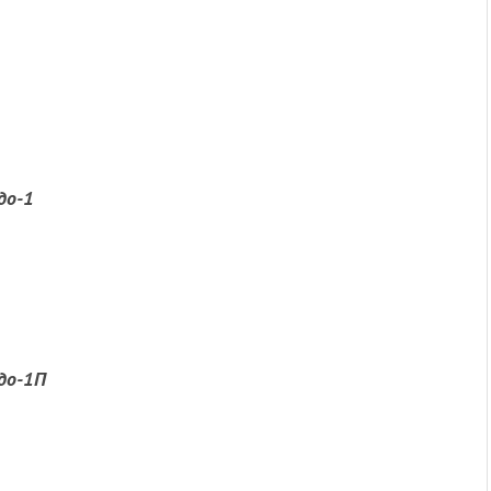
до-1
до-1П