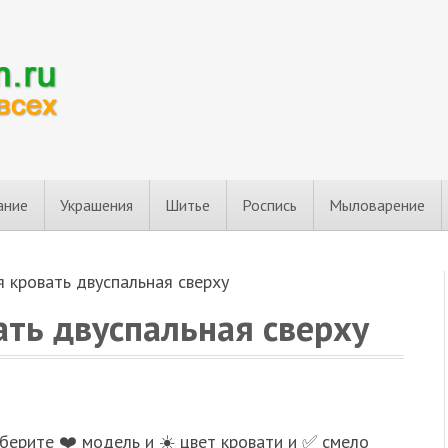
ание
Украшения
Шитье
Роспись
Мыловарение
 кровать двуспальная сверху
ать двуспальная сверху
ерите ❤️ модель и ☀️ цвет кровати и ✅ смело