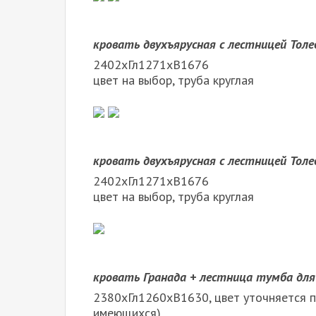
кровать двухъярусная с лестницей Тол
2402хГл1271хВ1676
цвет на выбор, труба круглая
кровать двухъярусная с лестницей Толе
2402хГл1271хВ1676
цвет на выбор, труба круглая
кровать Гранада + лестница тумба для
2380хГл1260хВ1630, цвет уточняется п
имеющихся)