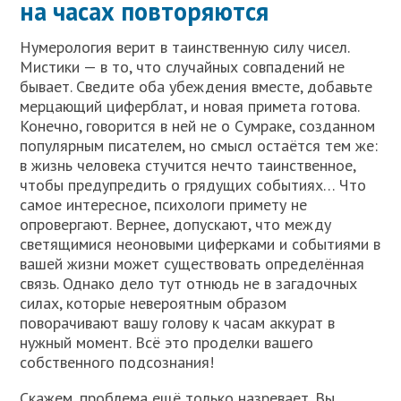
на часах повторяются
Нумерология верит в таинственную силу чисел.
Мистики — в то, что случайных совпадений не
бывает. Сведите оба убеждения вместе, добавьте
мерцающий циферблат, и новая примета готова.
Конечно, говорится в ней не о Сумраке, созданном
популярным писателем, но смысл остаётся тем же:
в жизнь человека стучится нечто таинственное,
чтобы предупредить о грядущих событиях… Что
самое интересное, психологи примету не
опровергают. Вернее, допускают, что между
светящимися неоновыми циферками и событиями в
вашей жизни может существовать определённая
связь. Однако дело тут отнюдь не в загадочных
силах, которые невероятным образом
поворачивают вашу голову к часам аккурат в
нужный момент. Всё это проделки вашего
собственного подсознания!
Скажем, проблема ещё только назревает. Вы