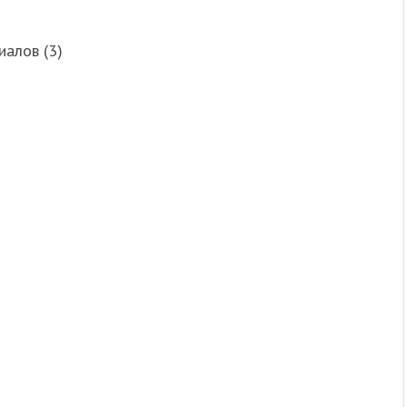
алов (3)
)