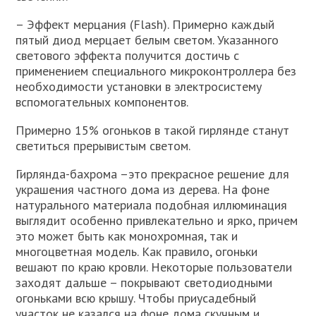
– Эффект мерцания (Flash). Примерно каждый
пятый диод мерцает белым cветом. Указанного
светового эффекта получится достичь с
применением специального микроконтроллера без
необходимости установки в электросистему
вспомогательных компонентов.
Примерно 15% огоньков в такой гирлянде станут
светиться прерывистым светом.
Гирлянда-бахрома –это прекрасное решение для
украшения частного дома из дерева. На фоне
натурального материала подобная иллюминация
выглядит особенно привлекательно и ярко, причем
это может быть как монохромная, так и
многоцветная модель. Как правило, огоньки
вешают по краю кровли. Некоторые пользователи
заходят дальше – покрывают светодиодными
огоньками всю крышу. Чтобы приусадебный
участок не казался на фоне дома скучным и