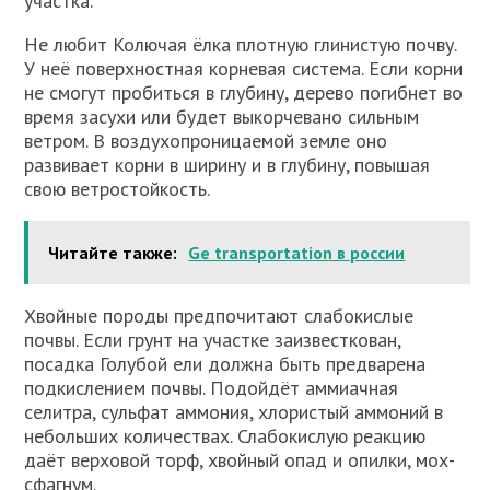
участка.
Не любит Колючая ёлка плотную глинистую почву.
У неё поверхностная корневая система. Если корни
не смогут пробиться в глубину, дерево погибнет во
время засухи или будет выкорчевано сильным
ветром. В воздухопроницаемой земле оно
развивает корни в ширину и в глубину, повышая
свою ветростойкость.
Читайте также:
Ge transportation в россии
Хвойные породы предпочитают слабокислые
почвы. Если грунт на участке заизвесткован,
посадка Голубой ели должна быть предварена
подкислением почвы. Подойдёт аммиачная
селитра, сульфат аммония, хлористый аммоний в
небольших количествах. Слабокислую реакцию
даёт верховой торф, хвойный опад и опилки, мох-
сфагнум.