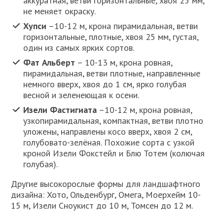
аккуратная, ветви горизонтальные, хвоя 25 мм,
не меняет окраску.
Хупси
–10-12 м, крона пирамидальная, ветви
горизонтальные, плотные, хвоя 25 мм, густая,
один из самых ярких сортов.
Фат Альберт
– 10-13 м, крона ровная,
пирамидальная, ветви плотные, направленные
немного вверх, хвоя до 1 см, ярко голубая
весной и зеленеющая к осени.
Изели Фастигиата
–10-12 м, крона ровная,
узкопирамидальная, компактная, ветви плотно
уложены, направлены косо вверх, хвоя 2 см,
голубовато-зелёная. Похожие сорта с узкой
кроной Изели Фокстейл и Блю Тотем (колючая
голубая).
Другие высокорослые формы для ландшафтного
дизайна: Хото, Ольденбург, Омега, Моерхейм 10-
15 м, Изели Сноукист до 10 м, Томсен до 12 м.