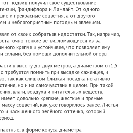
Этот подвид получил своё существование
тензий, Грандифлора и Ламлайт. От одного
ие и прекрасные соцветия, а от другого
ям и неблагоприятным погодным явлениям.
взял от своих собратьев недостатки. Так, например,
остаточно тонкие ветви, ломающиеся из-за
амного крепче и устойчивее, что позволяет ему
и силами, без помощи дополнительной опоры.
асти в высоту до двух метров, а диаметром от1,5
о требуется помнить при высадке саженцев, и
о, так как слишком близкая посадка негативно
тения, но и на самочувствии в целом. При такой
ния, влаги, воздуха и питательных веществ,
 имеет довольно крепкие, жесткие и прямые
массу соцветий, как уже говорилось ранее. Листья
о и насыщенного зелёного оттенка, который
ериод.
мпактные, в форме конуса диаметра