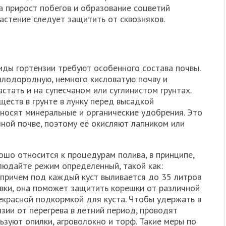
 а прирост побегов и образование соцветий
астение следует защитить от сквозняков.
виды гортензии требуют особенного состава почвы.
плодородную, немного кисловатую почву и
стать и на супесчаном или суглинистом грунтах.
еств в грунте в лунку перед высадкой
вносят минеральные и органические удобрения. Это
ной почве, поэтому её окисляют лапником или
ошо относится к процедурам полива, в принципе,
блюдайте режим определенный, такой как:
 причем под каждый куст выливается до 35 литров
вки, она поможет защитить корешки от различной
рекрасной подкормкой для куста. Чтобы удержать в
нзии от перегрева в летний период, проводят
ьзуют опилки, агроволокно и торф. Такие меры по