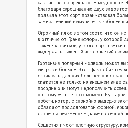
как считается прекрасным медоносом. 
благодаря скрещиванию двух видов гор
подвида этот сорт позаимствовал больш
замечательный иммунитет к заболевани
Огромный плюс в этом сорте, что он не 
в отличие от Грандифлоры, у которой д
тяжелых цветков, у этого сорта ветки н
выдержать тяжелый вес соцветий своим
Гортензия полярный медведь может выр
метров и больше. Этот факт обязательн
оставлять для них большее пространств
скажется не только на внешнем виде рас
посадке они могут недополучить освеще
поэтому учтите этот момент. Кустарник
побеги, которые спокойно выдерживают 
обладают продолговатой формой, ярког
остается неизменным даже в осенний п
Соцветия имеют плотную структуру, ко