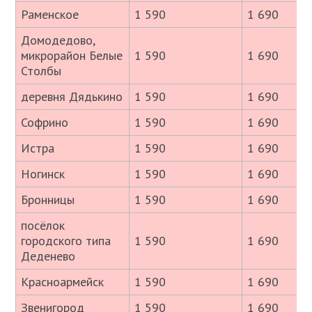
Раменское
1 590
1 690
Домодедово,
микрорайон Белые
1 590
1 690
Столбы
деревня Дядькино
1 590
1 690
Софрино
1 590
1 690
Истра
1 590
1 690
Ногинск
1 590
1 690
Бронницы
1 590
1 690
посёлок
городского типа
1 590
1 690
Деденево
Красноармейск
1 590
1 690
Звенигород
1 590
1 690