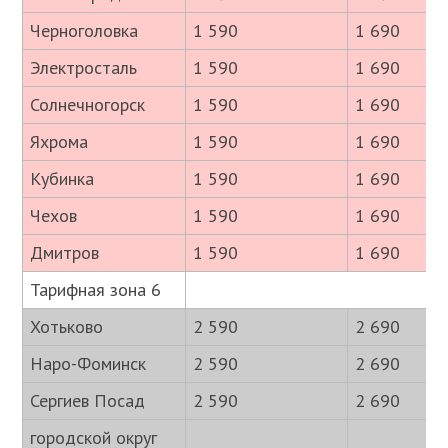
Черноголовка
1 590
1 690
Электросталь
1 590
1 690
Солнечногорск
1 590
1 690
Яхрома
1 590
1 690
Кубинка
1 590
1 690
Чехов
1 590
1 690
Дмитров
1 590
1 690
Тарифная зона 6
Хотьково
2 590
2 690
Наро-Фоминск
2 590
2 690
Сергиев Посад
2 590
2 690
городской округ