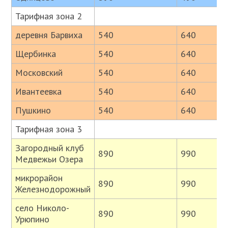
Тарифная зона 2
деревня Барвиха
540
640
Щербинка
540
640
Московский
540
640
Ивантеевка
540
640
Пушкино
540
640
Тарифная зона 3
Загородный клуб
890
990
Медвежьи Озера
микрорайон
890
990
Железнодорожный
село Николо-
890
990
Урюпино