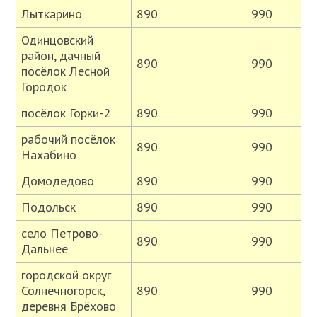
Лыткарино
890
990
Одинцовский
район, дачный
890
990
посёлок Лесной
Городок
посёлок Горки-2
890
990
рабочий посёлок
890
990
Нахабино
Домодедово
890
990
Подольск
890
990
село Петрово-
890
990
Дальнее
городской округ
Солнечногорск,
890
990
деревня Брёхово