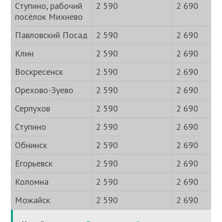
Ступино, рабочий
2 590
2 690
посёлок Михнево
Павловский Посад
2 590
2 690
Клин
2 590
2 690
Воскресенск
2 590
2 690
Орехово-Зуево
2 590
2 690
Серпухов
2 590
2 690
Ступино
2 590
2 690
Обнинск
2 590
2 690
Егорьевск
2 590
2 690
Коломна
2 590
2 690
Можайск
2 590
2 690