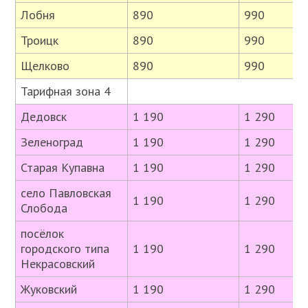
Лобня
890
990
Троицк
890
990
Щелково
890
990
Тарифная зона 4
Дедовск
1 190
1 290
Зеленоград
1 190
1 290
Старая Купавна
1 190
1 290
село Павловская
1 190
1 290
Слобода
посёлок
городского типа
1 190
1 290
Некрасовский
Жуковский
1 190
1 290