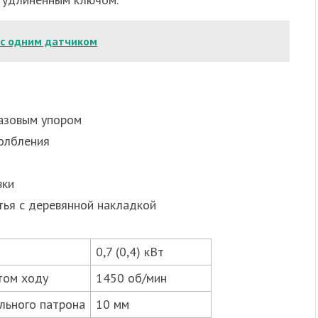
 с одним датчиком
газовым упором
долбления
вки
итья с деревянной накладкой
0,7 (0,4) кВт
том ходу
1450 об/мин
льного патрона
10 мм