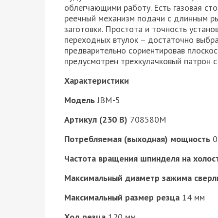
облегчающими работу. Есть газовая сто
реечный механизм подачи с длинным ры
заготовки. Простота и точность устан
переходных втулок – достаточно выбра
предварительно сориентировав плоскост
предусмотрен трехкулачковый патрон 
Характеристики
Модель
JBM-5
Артикул (230 В)
708580M
Потребляемая (выходная) мощность
0,
Частота вращения шпинделя на холос
Максимальный диаметр зажима сверл
Максимальный размер резца
14 мм
Ход резца
120 мм