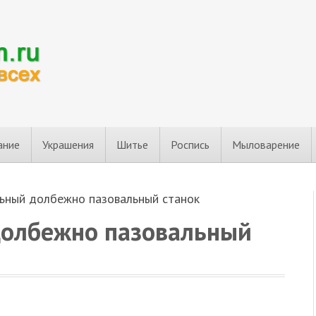
ание
Украшения
Шитье
Роспись
Мыловарение
льный долбежно пазовальный станок
долбежно пазовальный