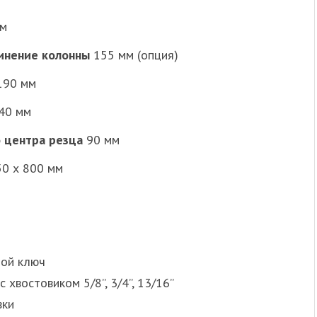
м
линение колонны
155 мм (опция)
190 мм
40 мм
 центра резца
90 мм
50 х 800 мм
ной ключ
 хвостовиком 5/8”, 3/4”, 13/16”
вки