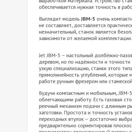
выработкой материала. Устройство стан
обеспечивается нужная точность в рабо
Выглядит модель
JBM-5
очень компактн
не составляет, доставляется практичес
незначительный, станок является безо
зависимоти от желаемой комплектации.
Jet JBM-5 – настольный долбёжно-пазо
деревом, но по надёжности и точности
узкую специализацию, станки этого тип
прямолинейность углублений, которые 
работе ручным фрезером или стамеской
Будучи компактным и мобильным, JBM-5
облегчающими работу. Есть газовая сто
реечный механизм подачи с длинным ры
заготовки. Простота и точность устан
переходных втулок – достаточно выбра
предварительно сориентировав плоскост
предусмотрен трехкулачковый патрон 