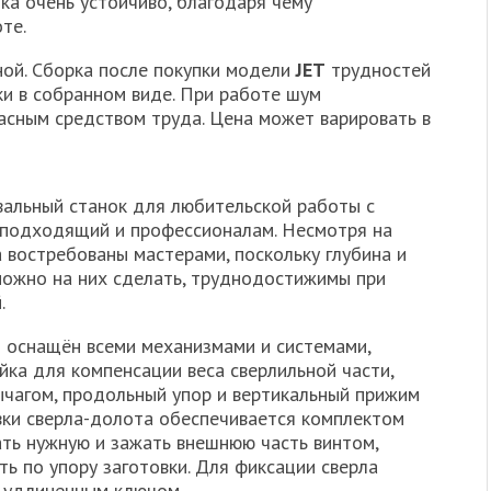
ка очень устойчиво, благодаря чему
те.
ой. Сборка после покупки модели
JET
трудностей
ки в собранном виде. При работе шум
пасным средством труда. Цена может варировать в
вальный станок для любительской работы с
 подходящий и профессионалам. Несмотря на
а востребованы мастерами, поскольку глубина и
можно на них сделать, труднодостижимы при
.
 оснащён всеми механизмами и системами,
йка для компенсации веса сверлильной части,
чагом, продольный упор и вертикальный прижим
овки сверла-долота обеспечивается комплектом
ть нужную и зажать внешнюю часть винтом,
ь по упору заготовки. Для фиксации сверла
с удлиненным ключом.