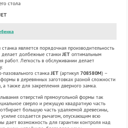
го стола
JET
ебенка
 станка является порядочная производительность
о делает долбежные станки
JET
оптимальным
я работ. Легкость в обслуживании делает
у.
о-пазовального станка
JET
(артикул
708580M
) –
 формы в деревянных заготовках разной сложности
, а также для закрепления дверного замка.
лывания отверстий прямоугольной формы так
ециальное сверло и режущую квадратную часть
о отбирает большую часть удаляемой древесины,
 усилие создается рычагом, опускающим всю
ины дает возможность для гарантии контроля над