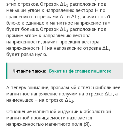
этих отрезков. Отрезок ΔL
расположен под
1
меньшим углом к направлению вектора Η по
сравнению с отрезками ΔL и ΔL
, значит cos α
2
ближе к единице и магнитное напряжение там
будет больше. Отрезок ΔL
расположен под
2
прямым углом к направлению вектора
напряженности, значит проекция вектора
напряженности Η на направление отрезка ΔL
2
будет равна нулю.
Читайте также:
Букет из фисташек пошагово
А теперь внимание, правильный ответ: наибольшее
магнитное напряжение получим на отрезке ΔL
, а
1
наименьшее – на отрезке ΔL
.
2
Отношение магнитной индукции к абсолютной
магнитной проницаемости называется
напряженностью магнитного поля (Я),