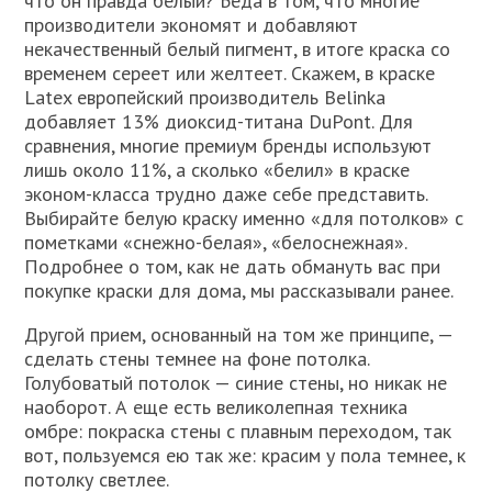
что он правда белый? Беда в том, что многие
производители экономят и добавляют
некачественный белый пигмент, в итоге краска со
временем сереет или желтеет. Скажем, в краске
Latex европейский производитель Belinka
добавляет 13% диоксид-титана DuPont. Для
сравнения, многие премиум бренды используют
лишь около 11%, а сколько «белил» в краске
эконом-класса трудно даже себе представить.
Выбирайте белую краску именно «для потолков» с
пометками «снежно-белая», «белоснежная».
Подробнее о том, как не дать обмануть вас при
покупке краски для дома, мы рассказывали ранее.
Другой прием, основанный на том же принципе, —
сделать стены темнее на фоне потолка.
Голубоватый потолок — синие стены, но никак не
наоборот. А еще есть великолепная техника
омбре: покраска стены с плавным переходом, так
вот, пользуемся ею так же: красим у пола темнее, к
потолку светлее.