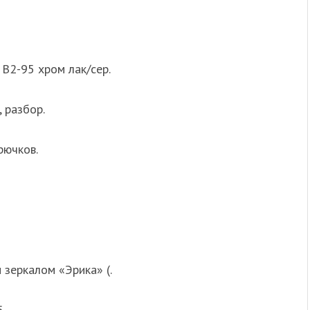
В2-95 хром лак/сер.
 разбор.
рючков.
зеркалом «Эрика» (.
5