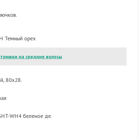
рючков.
Н Темный орех
стрижки на средние волосы
й, 80х28.
лая
 SHT-WH4 беленое де.