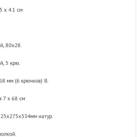
5 х 4.1 см
й, 80х28.
, 5 крю.
8 мм (6 крючков) В.
 7 х 68 см
725х275х334мм натур.
полкой.