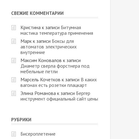
СВЕЖИЕ КОММЕНТАРИИ
Кристина
к записи
Битумная
мастика температура применения
Марк
к записи
Боксы для
автоматов электрических
внутренние
Максим Коновалов
к записи
Диаметр сверла форстнера под
мебельные петли
Марсель Кочетков
к записи
В каких
вагонах есть розетки плацкарт
Элина Романова
к записи
Бергер
инструмент официальный сайт цены
РУБРИКИ
Бисероплетение