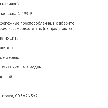
в наличии)
ная цена 1 499 ₽
 крепежные приспособления. Подберите
ли, саморезы и т. п. (не прилагаются).
ии ЧУСИГ.
рючков.
лое дерево
400х210х280 мм медны.
полкой.
полка, 60.5х26.5х2.