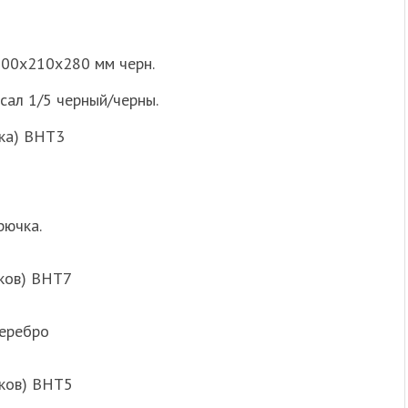
600х210х280 мм черн.
ал 1/5 черный/черны.
чка) ВНТ3
рючка.
ков) ВНТ7
серебро
чков) ВНТ5