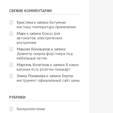
СВЕЖИЕ КОММЕНТАРИИ
Кристина
к записи
Битумная
мастика температура применения
Марк
к записи
Боксы для
автоматов электрических
внутренние
Максим Коновалов
к записи
Диаметр сверла форстнера под
мебельные петли
Марсель Кочетков
к записи
В каких
вагонах есть розетки плацкарт
Элина Романова
к записи
Бергер
инструмент официальный сайт цены
РУБРИКИ
Бисероплетение