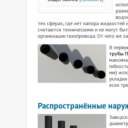
испо
разме
водос
тех сферах, где нет напора жидкостей 
считаются техническими и не могут бы
организации газопровода. От чего же з
В перву
трубы 
максима
гибкост
мм) исп
укладки
если тр
Распространённые нару
Заводск
диаметр