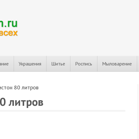
ание
Украшения
Шитье
Роспись
Мыловарение
истон 80 литров
0 литров