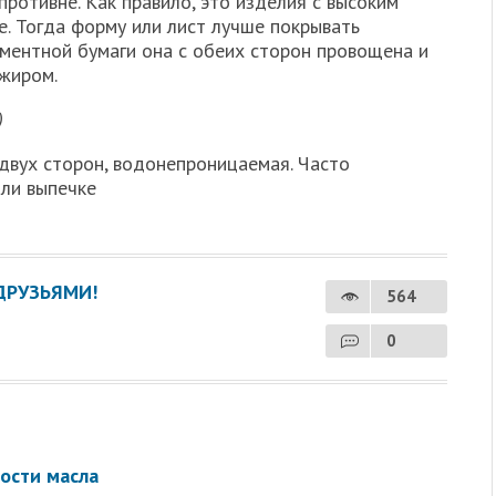
ротивне. Как правило, это изделия с высоким
зе. Тогда форму или лист лучше покрывать
аментной бумаги она с обеих сторон провощена и
 жиром.
)
двух сторон, водонепроницаемая. Часто
или выпечке
ДРУЗЬЯМИ!
564
0
ности масла