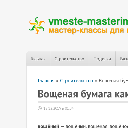
Главная
Строительство
Поделки
Вяз
Главная
»
Строительство
»
Вощеная бум
Вощеная бумага ка
12.12.2019 в 01:04
вощёный
— вощёный, вощёная, вощёное