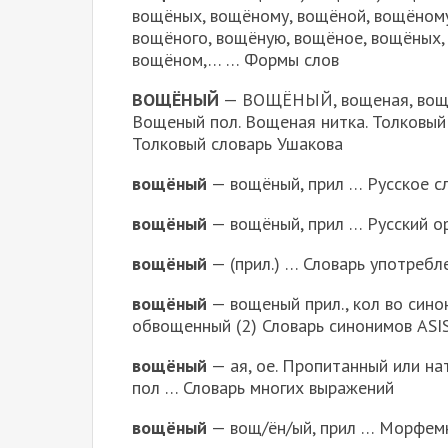
вощёных, вощёному, вощёной, вощёному
вощёного, вощёную, вощёное, вощёных,
вощёном,… … Формы слов
ВОЩЁНЫЙ
— ВОЩЁНЫЙ, вощеная, вощен
Вощеный пол. Вощеная нитка. Толковый 
Толковый словарь Ушакова
вощёный
— вощёный, прил … Русское с
вощёный
— вощёный, прил … Русский о
вощёный
— (прил.) … Словарь употребл
вощёный
— вощеный прил., кол во синон
обвощенный (2) Словарь синонимов ASIS
вощёный
— ая, ое. Пропитанный или нат
пол … Словарь многих выражений
вощёный
— вощ/ён/ый, прил … Морфем