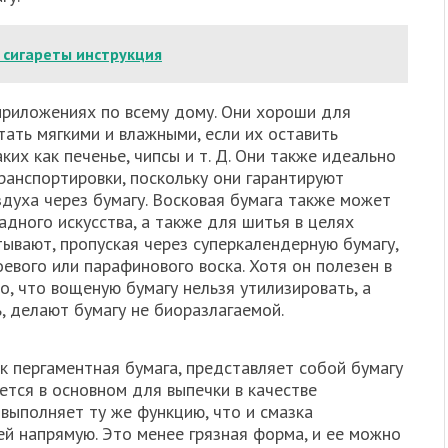
 сигареты инструкция
 приложениях по всему дому. Они хороши для
ать мягкими и влажными, если их оставить
их как печенье, чипсы и т. Д. Они также идеально
ранспортировки, поскольку они гарантируют
здуха через бумагу. Восковая бумага также может
дного искусства, а также для шитья в целях
ывают, пропуская через суперкалендерную бумагу,
оевого или парафинового воска. Хотя он полезен в
о, что вощеную бумагу нельзя утилизировать, а
ь, делают бумагу не биоразлагаемой.
ак пергаментная бумага, представляет собой бумагу
ется в основном для выпечки в качестве
 выполняет ту же функцию, что и смазка
ей напрямую. Это менее грязная форма, и ее можно