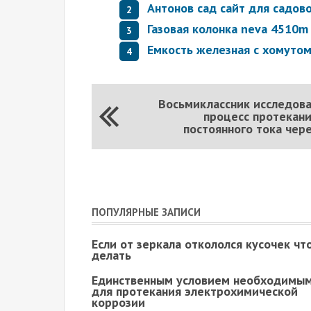
Антонов сад сайт для садов
Газовая колонка neva 4510m
Емкость железная с хомуто
Восьмиклассник исследов
процесс протекан
постоянного тока чер
ПОПУЛЯРНЫЕ ЗАПИСИ
Если от зеркала откололся кусочек чт
делать
Единственным условием необходимы
для протекания электрохимической
коррозии