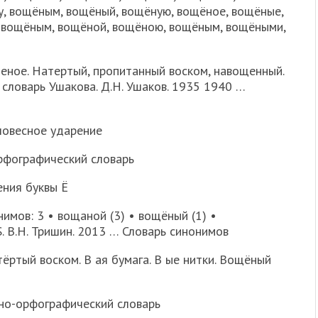
, вощёным, вощёный, вощёную, вощёное, вощёные,
 вощёным, вощёной, вощёною, вощёным, вощёными,
ое. Натертый, пропитанный воском, навощенный.
словарь Ушакова. Д.Н. Ушаков. 1935 1940 …
ловесное ударение
рфографический словарь
ения буквы Ё
имов: 3 • вощаной (3) • вощёный (1) •
. В.Н. Тришин. 2013 … Словарь синонимов
ёртый воском. В ая бумага. В ые нитки. Вощёный
но-орфографический словарь