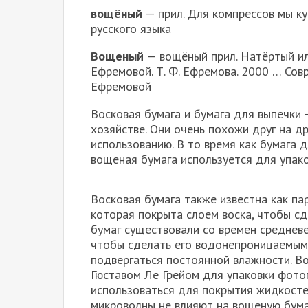
вощёный
— прил. Для компрессов мы к
русского языка
Вощеный
— вощёный прил. Натёртый ил
Ефремовой. Т. Ф. Ефремова. 2000 … Сов
Ефремовой
Восковая бумага и бумага для выпечки 
хозяйстве. Они очень похожи друг на др
использованию. В то время как бумага 
вощеная бумага используется для упако
Восковая бумага также известна как па
которая покрыта слоем воска, чтобы сд
бумаг существовали со времен средневе
чтобы сделать его водонепроницаемым 
подвергаться постоянной влажности. Во
Гюставом Ле Грейом для упаковки фото
использоваться для покрытия жидкостей
микроволны не влияют на вощеную бума