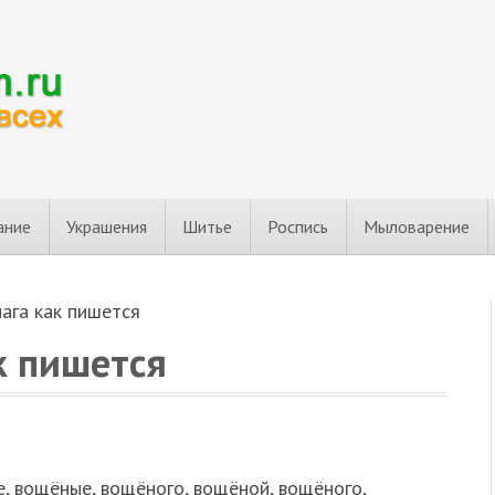
ание
Украшения
Шитье
Роспись
Мыловарение
ага как пишется
к пишется
, вощёные, вощёного, вощёной, вощёного,