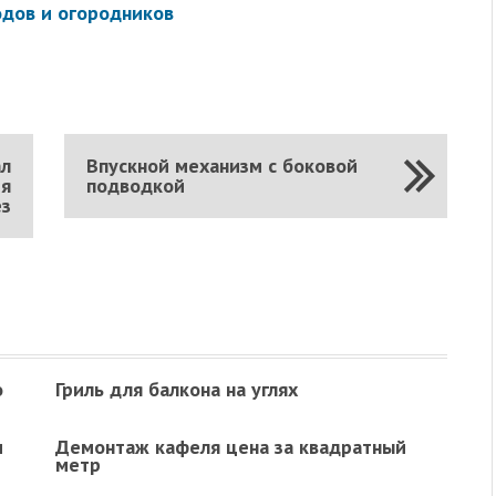
одов и огородников
м
ал
Впускной механизм с боковой
ия
подводкой
ез
о
Гриль для балкона на углях
м
Демонтаж кафеля цена за квадратный
метр