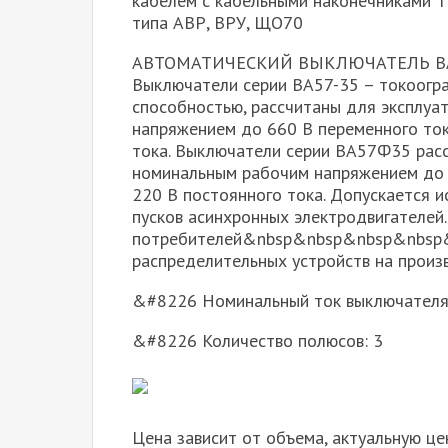
кабелем с кабельными наконечниками 
типа АВР, ВРУ, ЩО70
АВТОМАТИЧЕСКИЙ ВЫКЛЮЧАТЕЛЬ ВА
Выключатели серии ВА57-35 – токоогр
способностью, рассчитаны для эксплуа
напряжением до 660 В переменного ток
тока. Выключатели серии ВА57Ф35 расс
номинальным рабочим напряжением до 3
220 В постоянного тока. Допускается 
пусков асинхронных электродвигателей
потребителей&nbsp&nbsp&nbsp&nbsp&
распределительных устройств на произ
&#8226 Номинальный ток выключателя
&#8226 Количество полюсов: 3
Цена зависит от объема, актуальную це