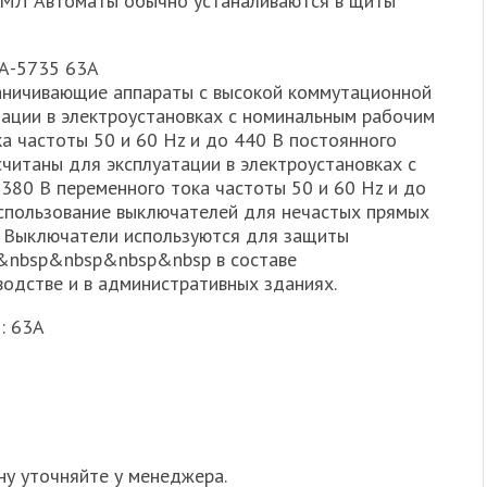
ТМЛ Автоматы обычно устаналиваются в щиты
-5735 63А
аничивающие аппараты с высокой коммутационной
тации в электроустановках с номинальным рабочим
а частоты 50 и 60 Hz и до 440 В постоянного
читаны для эксплуатации в электроустановках с
80 В переменного тока частоты 50 и 60 Hz и до
использование выключателей для нечастых прямых
. Выключатели используются для защиты
nbsp&nbsp&nbsp&nbsp в составе
водстве и в административных зданиях.
: 63А
ну уточняйте у менеджера.