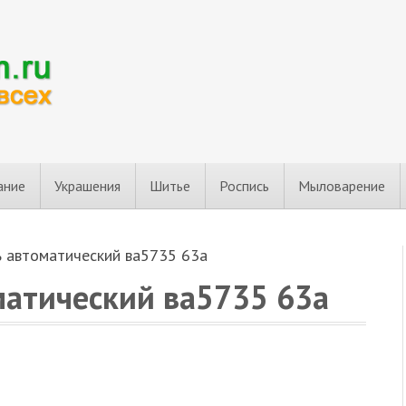
ание
Украшения
Шитье
Роспись
Мыловарение
 автоматический ва5735 63а
атический ва5735 63а