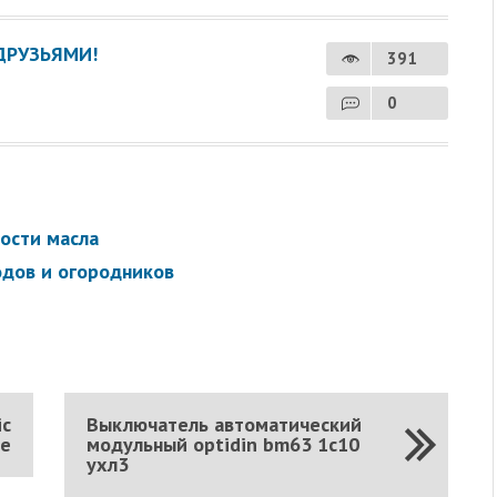
ДРУЗЬЯМИ!
391
0
ности масла
одов и огородников
м
ic
Выключатель автоматический
ве
модульный optidin bm63 1c10
ухл3