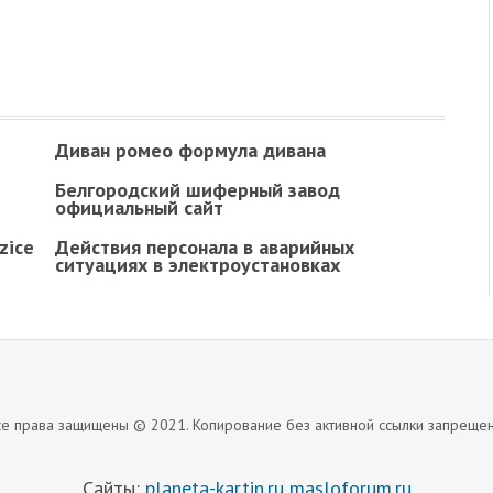
Диван ромео формула дивана
Белгородский шиферный завод
официальный сайт
zice
Действия персонала в аварийных
ситуациях в электроустановках
се права защищены © 2021. Копирование без активной ссылки запрещен
Сайты:
planeta-kartin.ru
masloforum.ru