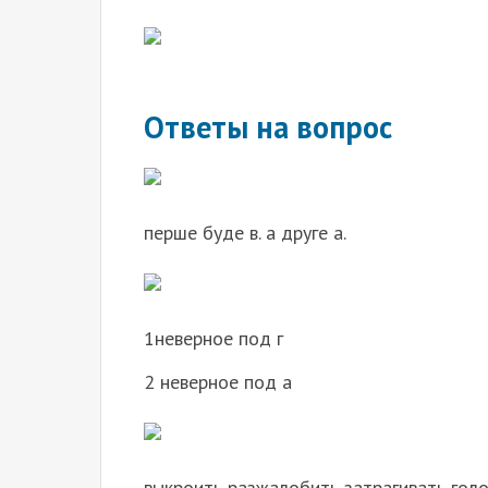
Ответы на вопрос
перше буде в. а друге а.
1неверное под г
2 неверное под а
выкроить разжалобить затрагивать гол