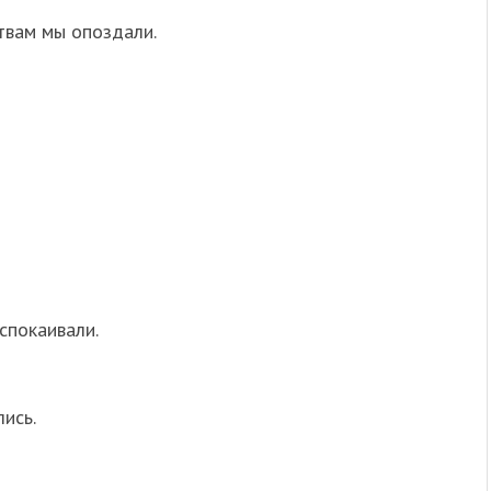
твам мы опоздали.
спокаивали.
ись.