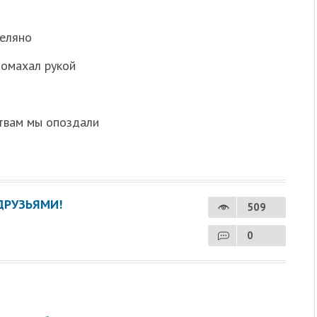
реляно
помахал рукой
ствам мы опоздали
ДРУЗЬЯМИ!
509
0