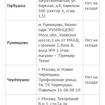
Багратионовская, ул.
Нет на
Горбушка
Барклая, д.8, павильон
складе
500 (сектор А, этаж
1,5)
м. Румянцево, Бизнес
парк "РУМЯНЦЕВО".
Моск. обл., Киевское
шоссе, 1 км. от МКАД,
Нет на
Румянцево
строение 2, блок В,
складе
вход №9 2 этаж
магазин – "Премьер
Техно"
г. Москва, м. Новые
Черёмушки,
Нет на
Черёмушки
Профсоюзная улица,
складе
56. ТК Черёмушки,
Павильон 1А-06-08-10
г. Москва, Тихорецкий
б-р. 1, стр.2а, (м.