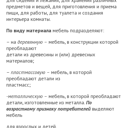
для сиде­ния и лежания, для хранения различных
предметов и вещей, для приготовления и приема
пищи, для работы, для туалета и создания
интерьера комнаты.
По виду материала
мебель подразделяют:
– на
деревянную –
мебель, в конструкции которой
преобладают
детали из древесины и (или) древесных
материалов;
–
пластмассовую –
мебель, в которой
преобладают детали из
пластмасс;
-металлическую –
мебель, в которой преобладают
детали, из­готовленные из металла.
По
возрастному признаку потребителей
выделяют
мебель
для взрослых и детей.