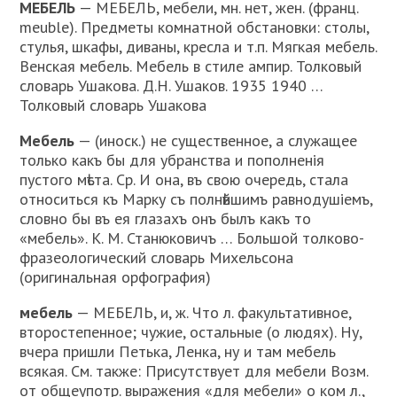
МЕБЕЛЬ
— МЕБЕЛЬ, мебели, мн. нет, жен. (франц.
meuble). Предметы комнатной обстановки: столы,
стулья, шкафы, диваны, кресла и т.п. Мягкая мебель.
Венская мебель. Мебель в стиле ампир. Толковый
словарь Ушакова. Д.Н. Ушаков. 1935 1940 …
Толковый словарь Ушакова
Мебель
— (иноск.) не существенное, а служащее
только какъ бы для убранства и пополненія
пустого мѣста. Ср. И она, въ свою очередь, стала
относиться къ Марку съ полнѣйшимъ равнодушіемъ,
словно бы въ ея глазахъ онъ былъ какъ то
«мебель». К. М. Станюковичъ … Большой толково-
фразеологический словарь Михельсона
(оригинальная орфография)
мебель
— МЕБЕЛЬ, и, ж. Что л. факультативное,
второстепенное; чужие, остальные (о людях). Ну,
вчера пришли Петька, Ленка, ну и там мебель
всякая. См. также: Присутствует для мебели Возм.
от общеупотр. выражения «для мебели» о ком л.,