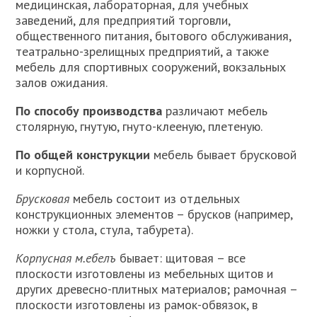
медицинская, лабораторная, для учебных
заведений, для предприятий торговли,
общественного питания, бытового обслу­живания,
театрально-зрелищных предприятий, а также
мебель для спортивных сооружений, вокзальных
залов ожидания.
По способу производства
различают мебель
столярную, гну­тую, гнуто-клееную, плетеную.
По общей конструкции
мебель бывает брусковой
и корпусной.
Брусковая
мебель состоит из отдельных
конструкционных эле­ментов – брусков (например,
ножки у стола, стула, табурета).
Корпусная м.ебелъ
бывает: щитовая – все
плоскости изготовле­ны из мебельных щитов и
других древесно-плитных материалов; рамочная –
плоскости изготовлены из рамок-обвязок, в