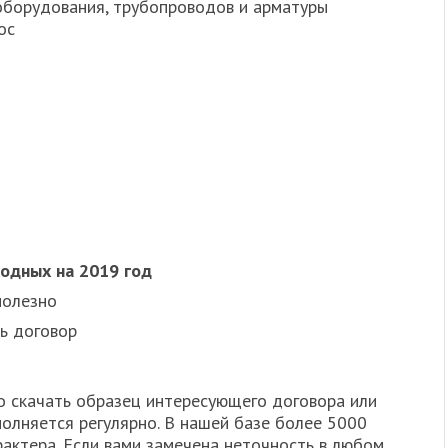
оборудования, трубопроводов и арматуры
oc
одных на 2019 год
полезно
ь договор
о скачать образец интересующего договора или
олняется регулярно. В нашей базе более 5000
актера. Если вами замечена неточность в любом