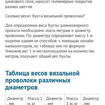
цинкового слоя, наносят полимерные покрытия
разных цветов.
Сколько весит бухта вязальной проволоки?
Для определения веса бухты длинномерного
проката необходимо знать метраж и диаметр
проволоки. По диаметру определяют массу 1 м
изделия одним из способов: с помощью онлайн-
калькуляторов, по таблице или по формуле.
Умножив вес 1 м металлоизделия на количество
метров, получают общий вес бухты.
Таблица весов вязальной
проволоки различных
диаметров
Диаметр
Масса 1
Диаметр
Масса
Диаметр
, мм
м, кг
, мм
1 м, кг
, мм
1