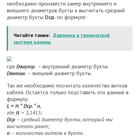
необходимо произвести замер внутреннего и
внешнего диаметров бухты и высчитать средний
диаметр бухты
Dср.
по формуле:
Читайте также:
Давление в технической
системе единиц
где
Dвнутр.
– внутренний диаметр бухты
Dвнешн.
– внешний диаметр бухты
Так же необходимо посчитать количество витков
кабеля. Остается только подставить эти данные в
формулу:
L = π * Dср. * n,
где
π
= 3,1415;
Dср
– средний диаметр бухты, который мы
высчитали ранее;
n
– количество витков в бухте.