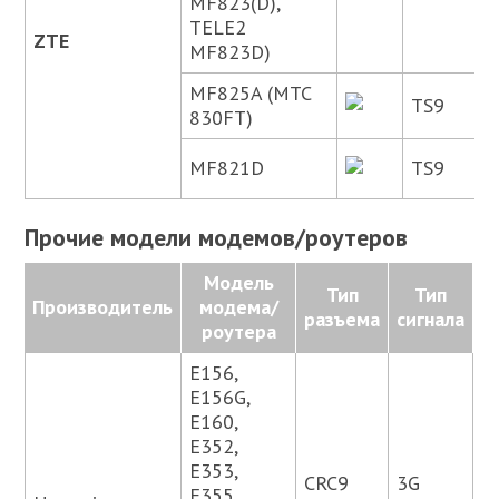
MF823(D),
TELE2
ZTE
MF823D)
MF825A (МТС
TS9
830FT)
MF821D
TS9
Прочие модели модемов/роутеров
Модель
Тип
Тип
Производитель
модема/
разъема
сигнала
роутера
E156,
E156G,
E160,
E352,
E353,
CRC9
3G
E355,