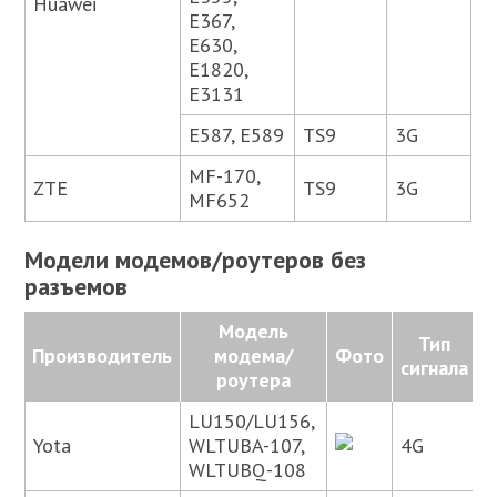
Huawei
E367,
E630,
E1820,
E3131
E587, E589
TS9
3G
MF-170,
ZTE
TS9
3G
MF652
Модели модемов/роутеров без
разъемов
Модель
Тип
Производитель
модема/
Фото
сигнала
роутера
LU150/LU156,
Yota
WLTUBA-107,
4G
WLTUBQ-108