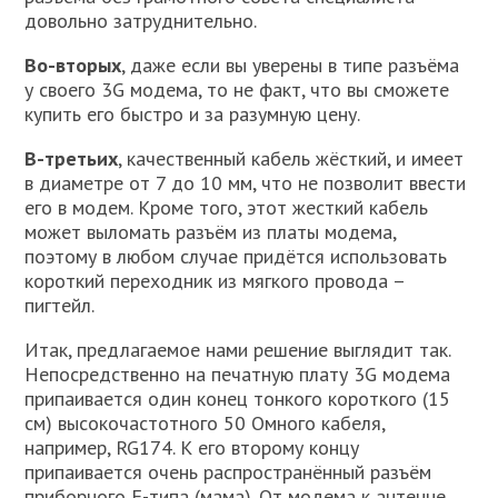
довольно затруднительно.
Во-вторых
, даже если вы уверены в типе разъёма
у своего 3G модема, то не факт, что вы сможете
купить его быстро и за разумную цену.
В-третьих
, качественный кабель жёсткий, и имеет
в диаметре от 7 до 10 мм, что не позволит ввести
его в модем. Кроме того, этот жесткий кабель
может выломать разъём из платы модема,
поэтому в любом случае придётся использовать
короткий переходник из мягкого провода –
пигтейл.
Итак, предлагаемое нами решение выглядит так.
Непосредственно на печатную плату 3G модема
припаивается один конец тонкого короткого (15
см) высокочастотного 50 Омного кабеля,
например, RG174. К его второму концу
припаивается очень распространённый разъём
приборного F-типа (мама). От модема к антенне