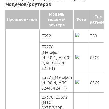
модемов/роутеров
Модель
Тип
Производитель
модема/
Фото
разъема
роутера
E392
TS9
E3276
(Мегафон
М150-1, М100-
CRC9
2, МТС 822F,
822FT)
E3272(Мегафон
M100-4, МТС
CRC9
824F, 824FT)
E3370, E3372
(МТС
827F/829F,