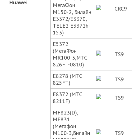
Huawei
МегаФон
CRC9
M150-2, Билайн
E3372/E3370,
TELE2 E3372h-
153)
E5372
(МегаФон
TS9
MR100-3,МТС
826FT-0810)
E8278 (МТС
TS9
825FT)
E8372 (МТС
TS9
8211F)
MF823(D),
MF831
(Мегафон
М100-3,Билайн
TS9