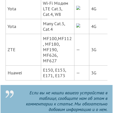
Wi-Fi Модем
Yota
LTE Cat.3,
4G
Cat.4, W8
Many Cat.3,
Yota
4G
Cat.4
MF100,MF112
, MF180,
ZTE
MF190,
—
3G
MF626,
MF627
E150, E153,
Huawei
—
3G
E171, E173
Если вы не нашли вашего устройства в
таблице, сообщите нам об этом в
комментарии к статье. Мы обязательно
добавим информацию и о нем.