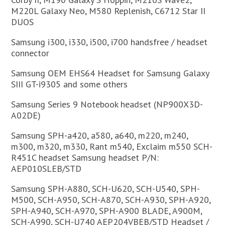
M220L Galaxy Neo, M580 Replenish, C6712 Star II
DUOS
Samsung i300, i330, i500, i700 handsfree / headset
connector
Samsung OEM EHS64 Headset for Samsung Galaxy
SIII GT-i9305 and some others
Samsung Series 9 Notebook headset (NP900X3D-
A02DE)
Samsung SPH-a420, a580, a640, m220, m240,
m300, m320, m330, Rant m540, Exclaim m550 SCH-
R451C headset Samsung headset P/N:
AEP010SLEB/STD
Samsung SPH-A880, SCH-U620, SCH-U540, SPH-
M500, SCH-A950, SCH-A870, SCH-A930, SPH-A920,
SPH-A940, SCH-A970, SPH-A900 BLADE, A900M,
SCH-A990, SCH-U740 AEP204VBEB/STD Headset /