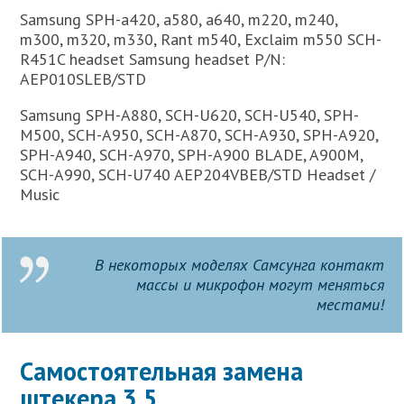
Samsung SPH-a420, a580, a640, m220, m240,
m300, m320, m330, Rant m540, Exclaim m550 SCH-
R451C headset Samsung headset P/N:
AEP010SLEB/STD
Samsung SPH-A880, SCH-U620, SCH-U540, SPH-
M500, SCH-A950, SCH-A870, SCH-A930, SPH-A920,
SPH-A940, SCH-A970, SPH-A900 BLADE, A900M,
SCH-A990, SCH-U740 AEP204VBEB/STD Headset /
Music
В некоторых моделях Самсунга контакт
массы и микрофон могут меняться
местами!
Самостоятельная замена
штекера 3,5