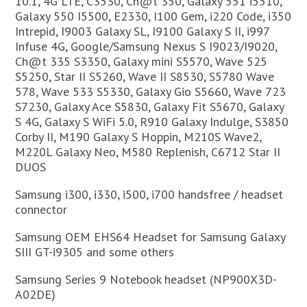
10.1, 4G LTE, C3530, Ch@t 350, Galaxy 551 i5510,
Galaxy 550 I5500, E2330, I100 Gem, i220 Code, i350
Intrepid, I9003 Galaxy SL, I9100 Galaxy S II, i997
Infuse 4G, Google/Samsung Nexus S I9023/I9020,
Ch@t 335 S3350, Galaxy mini S5570, Wave 525
S5250, Star II S5260, Wave II S8530, S5780 Wave
578, Wave 533 S5330, Galaxy Gio S5660, Wave 723
S7230, Galaxy Ace S5830, Galaxy Fit S5670, Galaxy
S 4G, Galaxy S WiFi 5.0, R910 Galaxy Indulge, S3850
Corby II, M190 Galaxy S Hoppin, M210S Wave2,
M220L Galaxy Neo, M580 Replenish, C6712 Star II
DUOS
Samsung i300, i330, i500, i700 handsfree / headset
connector
Samsung OEM EHS64 Headset for Samsung Galaxy
SIII GT-i9305 and some others
Samsung Series 9 Notebook headset (NP900X3D-
A02DE)