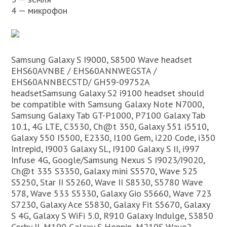
4 — микрофон
Samsung Galaxy S I9000, S8500 Wave headset
EHS60AVNBE / EHS60ANNWEGSTA /
EHS60ANNBECSTD/ GH59-09752A
headsetSamsung Galaxy S2 i9100 headset should
be compatible with Samsung Galaxy Note N7000,
Samsung Galaxy Tab GT-P1000, P7100 Galaxy Tab
10.1, 4G LTE, C3530, Ch@t 350, Galaxy 551 i5510,
Galaxy 550 I5500, E2330, I100 Gem, i220 Code, i350
Intrepid, I9003 Galaxy SL, I9100 Galaxy S II, i997
Infuse 4G, Google/Samsung Nexus S I9023/I9020,
Ch@t 335 S3350, Galaxy mini S5570, Wave 525
S5250, Star II S5260, Wave II S8530, S5780 Wave
578, Wave 533 S5330, Galaxy Gio S5660, Wave 723
S7230, Galaxy Ace S5830, Galaxy Fit S5670, Galaxy
S 4G, Galaxy S WiFi 5.0, R910 Galaxy Indulge, S3850
Corby II, M190 Galaxy S Hoppin, M210S Wave2,