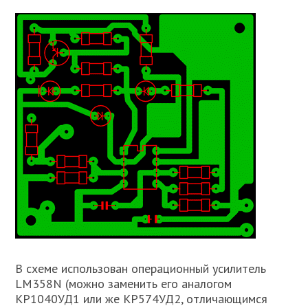
В схеме использован операционный усилитель
LM358N (можно заменить его аналогом
КР1040УД1 или же КР574УД2, отличающимся