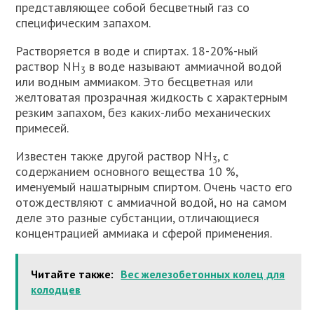
представляющее собой бесцветный газ со
специфическим запахом.
Растворяется в воде и спиртах. 18-20%-ный
раствор NH
в воде называют аммиачной водой
3
или водным аммиаком. Это бесцветная или
желтоватая прозрачная жидкость с характерным
резким запахом, без каких-либо механических
примесей.
Известен также другой раствор NH
, с
3
содержанием основного вещества 10 %,
именуемый нашатырным спиртом. Очень часто его
отождествляют с аммиачной водой, но на самом
деле это разные субстанции, отличающиеся
концентрацией аммиака и сферой применения.
Читайте также:
Вес железобетонных колец для
колодцев