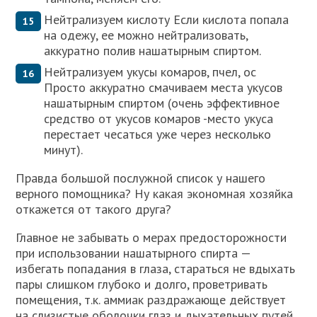
Нейтрализуем кислоту Если кислота попала
на одежу, ее можно нейтрализовать,
аккуратно полив нашатырным спиртом.
Нейтрализуем укусы комаров, пчел, ос
Просто аккуратно смачиваем места укусов
нашатырным спиртом (очень эффективное
средство от укусов комаров -место укуса
перестает чесаться уже через несколько
минут).
Правда большой послужной список у нашего
верного помощника? Ну какая экономная хозяйка
откажется от такого друга?
Главное не забывать о мерах предосторожности
при использовании нашатырного спирта —
избегать попадания в глаза, стараться не вдыхать
пары слишком глубоко и долго, проветривать
помещения, т.к. аммиак раздражающе действует
на слизистые оболочки глаз и дыхательных путей.