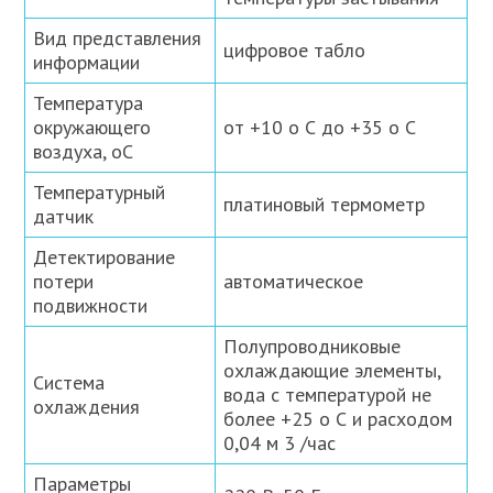
Вид представления
цифровое табло
информации
Температура
окружающего
от +10 о С до +35 о С
воздуха, оС
Температурный
платиновый термометр
датчик
Детектирование
потери
автоматическое
подвижности
Полупроводниковые
охлаждающие элементы,
Система
вода с температурой не
охлаждения
более +25 о С и расходом
0,04 м 3 /час
Параметры