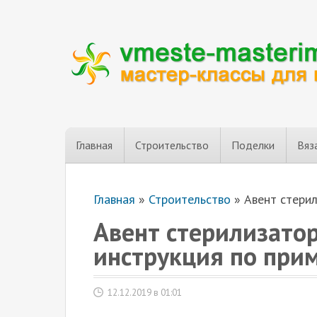
Главная
Строительство
Поделки
Вяз
Главная
»
Строительство
»
Авент стери
Авент стерилизато
инструкция по при
12.12.2019 в 01:01