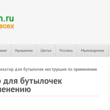
ание
Украшения
Шитье
Роспись
Мыловарение
лизатор для бутылочек инструкция по применению
р для бутылочек
менению